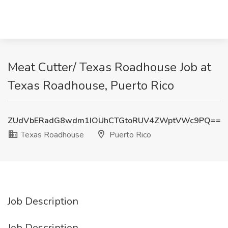
Meat Cutter/ Texas Roadhouse Job at
Texas Roadhouse, Puerto Rico
ZUdVbERadG8wdm1IOUhCTGtoRUV4ZWptVWc9PQ==
Texas Roadhouse
Puerto Rico
Job Description
Job Description