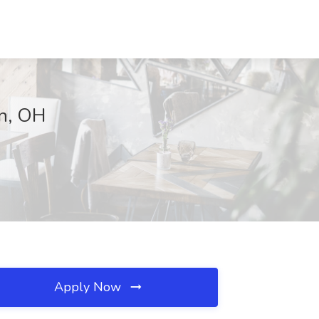
wn, OH
Apply Now