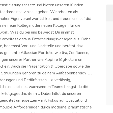
Dienstleistungsansatz und bieten unseren Kunden
tandardeinsatz hinausgehen. Wir arbeiten als
hoher Eigenverantwortlichkeit und freuen uns auf dich
 eine neue Kollegin oder neuen Kollegen für die
mwork. Was du bei uns bewegst Du nimmst
 arbeitest daraus Entscheidungsvorlagen aus. Dabei
, benennst Vor- und Nachteile und berätst dazu
 gesamte Atlassian Portfolio wie Jira, Confluence,
gen unserer Partner wie Appfire BigPicture um
elt ein. Auch die Präsentation & Übergabe sowie die
n Schulungen gehören zu deinem Aufgabenbereich. Du
derungen und Bedürfnissen – zuverlässig,
 Teil eines schnell wachsenden Teams bringst du dich
Erfolgsgeschichte mit. Dabei hilfst du unseren
lgerichtet umzusetzen – mit Fokus auf Qualität und
komplexe Anforderungen durch moderne, pragmatische