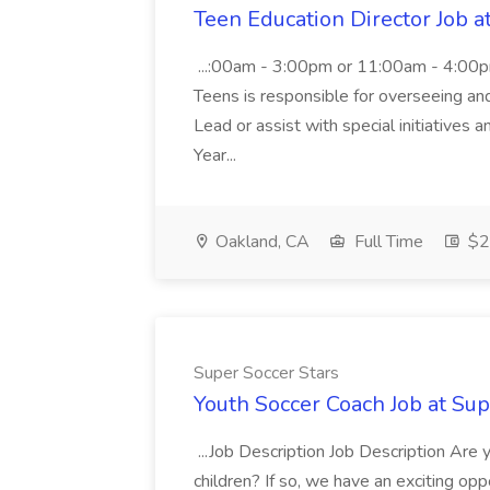
Teen Education Director Job a
...:00am - 3:00pm or 11:00am - 4:00p
Teens is responsible for overseeing and d
Lead or assist with special initiatives 
Year...
Oakland, CA
Full Time
$20
Super Soccer Stars
Youth Soccer Coach Job at Sup
...Job Description Job Description Are
children? If so, we have an exciting oppo