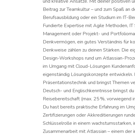
und kreative Ansätze. Mit deiner positiven u
Beitrag zur Teamkultur – und zum Spaß an d
Berufsausbildung oder ein Studium im IT-Ber
Fundierte Expertise mit Agile Methoden, IT
Management oder Projekt- und Portfolioman
Denkvermögen, ein gutes Verständnis für 
Denkweise zählen zu deinen Stärken. Die e
Design-Workshops rund um Atlassian-Prozes
im Umgang mit Cloud-Lösungen Kundenanfor
eigenständig Lösungskonzepte entwickeln. Du
Präsentationstechnik und bringst Themen ver
Deutsch- und Englischkenntnisse bringst du
Reisebereitschaft (max. 25 %, vorwiegend i
Du hast bereits praktische Erfahrung im U
Zertifizierungen oder Akkreditierungen runde
Schlüsselrolle in einem wachstumsstarken, 
Zusammenarbeit mit Atlassian – einem der 