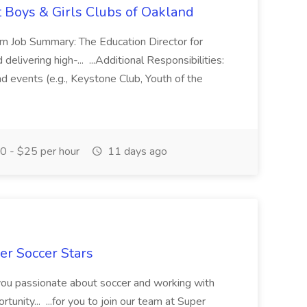
t Boys & Girls Clubs of Oakland
m Job Summary: The Education Director for
elivering high-... ...Additional Responsibilities:
and events (e.g., Keystone Club, Youth of the
 - $25 per hour
11 days ago
er Soccer Stars
 you passionate about soccer and working with
rtunity... ...for you to join our team at Super