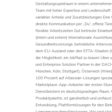
Gestaltungsspielraum in einem unternehmeri
Team mit hoher Expertise und Leidenschaft f
variabler Anteile und Zusatzleistungen Eine
direkte Kommunikation per „Du“, offene Türe
flexible Arbeitszeiten Gut betreute Einar
(intern und extern) Internationale Ausrichtun
Gesundheitsvorsorge, betriebliche Altersvor
dem EU-Ausland oder den EFTA-Staaten (Isl
die Möglichkeit, ein JobRad zu leasen Über 
und Enterprise Solution Partner in der DAC
München, Köln, Stuttgart), Österreich (Wien)
100 Prozent auf Atlassian-Lösungen speziali
Marketplace-App-Anbieter der ersten Stund
Dienstleistern im deutschsprachigen Raum. 
Produktpalette, ist ganzheitlich und umfas
Entwicklung, Plattformlösungen für den Betr
Lizenzierungsdienstleistungen. Wir sind stolz