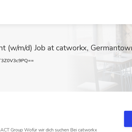
nt (w/m/d) Job at catworkx, Germanto
3Z0V3c9PQ==
TOACT Group Wofür wir dich suchen Bei catworkx