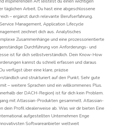
nd inspirierenden Art leistest du einen wichtigen
er täglichen Arbeit. Du hast eine abgeschlossene
eich – ergänzt durch relevante Berufserfahrung.
 Service Management, Application Lifecycle
agement zeichnet dich aus. Analytisches
komplexe Zusammenhänge und eine prozessorientierte
igenständige Durchführung von Anforderungs- und
se ist für dich selbstverständlich. Dein Know-How
derungen kannst du schnell erfassen und daraus
 verfügst über eine klare, präzise
ständlich und strukturiert auf den Punkt. Sehr gute
 mit – weitere Sprachen sind ein willkommenes Plus.
nnerhalb der DACH-Region) ist für dich kein Problem.
mgang mit Atlassian-Produkten gesammelt. Atlassian-
n dein Profil idealerweise ab. Was wir dir bieten Eine
international aufgestellten Unternehmen Enge
innovativsten Softwareanbieter weltweit