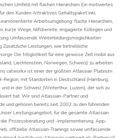
schen Umfeld mit flachen Hierarchien Ein motiviertes
ür den Kunden Attraktives Gehaltspaket inkl.
 teamorientierte Arbeitsumgebung: flache Hierarchien,
n, kurze Wege, hilfsbereite, engagierte Kollegen und
beitung Umfassende Weiterbildungsmöglichkeiten
g Zusätzliche Leistungen, wie betriebliche
sorge Die Möglichkeit für eine gewisse Zeit mobil aus
and, Liechtenstein, Norwegen, Schweiz) zu arbeiten
uns catworkx ist einer der größten Atlassian Platinum
H-Region, mit Standorten in Deutschland (Hamburg,
 und in der Schweiz (Winterthur, Luzern), der sich zu
siert hat. Wir sind Atlassian-Partner und
e und gehören bereits seit 2002 zu den führenden
Unser Leistungsangebot, für die gesamte Atlassian
st die Prozessberatung und -Implementierung, App-
ieb, offizielle Atlassian-Trainings sowie umfassende
 darauf, kürzlich von Atlassian weltweit als Partner of