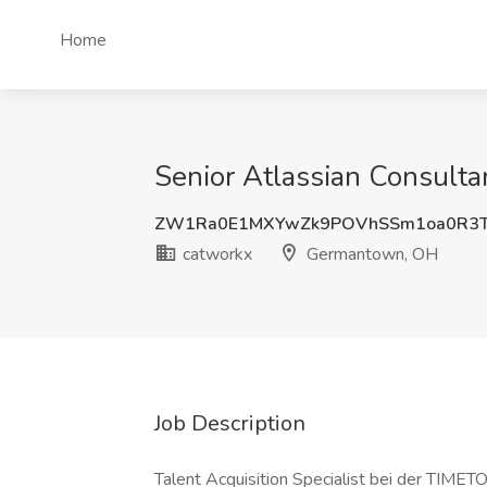
Home
Senior Atlassian Consulta
ZW1Ra0E1MXYwZk9POVhSSm1oa0R3T
catworkx
Germantown, OH
Job Description
Talent Acquisition Specialist bei der TIME