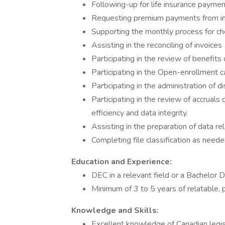
Following-up for life insurance paymen
Requesting premium payments from in
Supporting the monthly process for c
Assisting in the reconciling of invoices
Participating in the review of benefit
Participating in the Open-enrollment 
Participating in the administration of dis
Participating in the review of accrua
efficiency and data integrity.
Assisting in the preparation of data re
Completing file classification as need
Education and Experience:
DEC in a relevant field or a Bachelor
Minimum of 3 to 5 years of relatable, 
Knowledge and Skills:
Excellent knowledge of Canadian legis