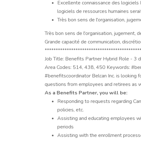
Excellente connaissance des logiciels 
logiciels de ressources humaines serait
Très bon sens de l'organisation, jugemen
Très bon sens de l'organisation, jugement, déb
Grande capacité de communication, discrétion
*******************************************
Job Title: Benefits Partner Hybrid Role - 3 
Area Codes: 514, 438, 450 Keywords: #ben
#benefitscoordinator Belcan Inc. is looking f
questions from employees and retirees as we
As a Benefits Partner, you will be:
Responding to requests regarding Cana
policies, etc.
Assisting and educating employees wi
periods
Assisting with the enrollment processe