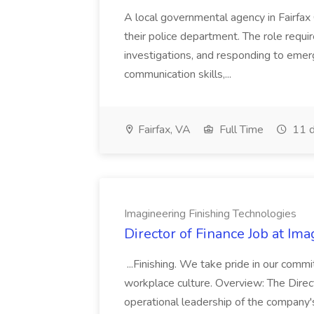
A local governmental agency in Fairfax 
their police department. The role requi
investigations, and responding to emer
communication skills,...
Fairfax, VA
Full Time
11 d
Imagineering Finishing Technologies
Director of Finance Job at Im
...Finishing. We take pride in our commi
workplace culture. Overview: The Direct
operational leadership of the company's f